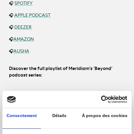
🎧
SPOTIFY
🎧
APPLE PODCAST
🎧
DEEZER
🎧
AMAZON
🎧
AUSHA
Discover the full playlist of Meridiam’s ‘Beyond’
podcast series:
***
Consentement
Détails
À propos des cookies
Listen to ‘Beyond’ ‘s first episode, where we
interviewed
Thierry Déau, our CEO and Founder
, as
he explores Meridiam’s mission in the field.