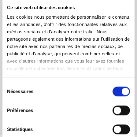
Ce site web utilise des cookies
🎧
SPOTIFY
Les cookies nous permettent de personnaliser le contenu
🎧
APPLE PODCAST
et les annonces, d'offrir des fonctionnalités relatives aux
médias sociaux et d'analyser notre trafic. Nous
🎧
DEEZER
partageons également des informations sur l'utilisation de
🎧
AMAZON
notre site avec nos partenaires de médias sociaux, de
publicité et d'analyse, qui peuvent combiner celles-ci
🎧
AUSHA
avec d'autres informations que vous leur avez fournies
ou qu'ils ont collectées lors de votre utilisation de leurs
Discover the full playlist of Meridiam’s ‘Beyond’
services.
podcast series:
Sélection
Nécessaires
du
consentement
Préférences
Share
Statistiques