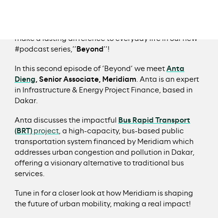
the planet.
Listen to our people, men and women, who work to
make a lasting difference to everyday life in our new
#podcast series,’’
Beyond
’’!
In this second episode of ‘Beyond’ we meet
Anta
Dieng
, Senior Associate, Meridiam
. Anta is an expert
in Infrastructure & Energy Project Finance, based in
Dakar.
Anta discusses the impactful
Bus Rapid Transport
(BRT)
project
, a high-capacity, bus-based public
transportation system financed by Meridiam which
addresses urban congestion and pollution in Dakar,
offering a visionary alternative to traditional bus
services.
Tune in for a closer look at how Meridiam is shaping
the future of urban mobility, making a real impact!