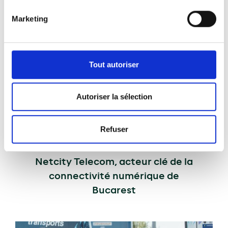
Marketing
Actualités associées
Tout autoriser
Autoriser la sélection
Refuser
23.07.2026
Meridiam refinance avec succès
Netcity Telecom, acteur clé de la
connectivité numérique de
Bucarest