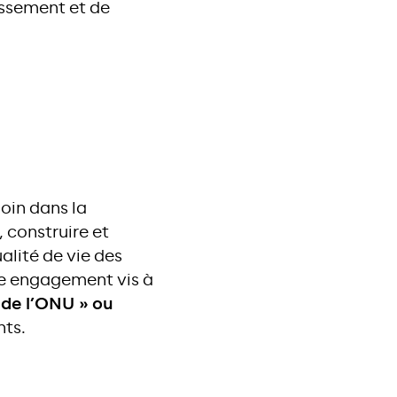
issement et de
oin dans la
 construire et
alité de vie des
re engagement vis à
de l’ONU » ou
nts.