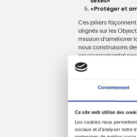
sexes»
«Protéger et amé
Ces piliers façonnent
alignés sur les Obje
mission d’améliorer l
nous construisons de
environnemental posit
Chaque pays et chaque
chaque infrastructure 
qualité, de l’efficac
Consentement
renouvelable. Chacun 
globale.
Ce site web utilise des cook
Nos piliers contribue
Les cookies nous permettent d
permet de cibler nos i
sociaux et d'analyser notre t
mondiale. Ils nous pe
partenaires de médias sociaux