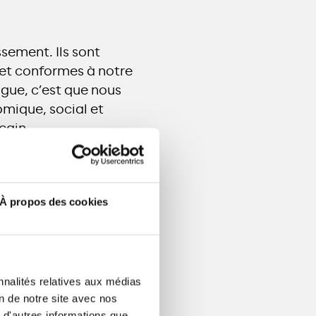
sement. Ils sont
 et conformes à notre
ngue, c’est que nous
mique, social et
cain.
ronnementales. Et
’accès aux soins de
ergie fiable et
À propos des cookies
iée à une stratégie
bles, ce qui nous
nnalités relatives aux médias
se à l’échelle
on de notre site avec nos
atière de
 d'autres informations que