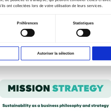
e et nous aident à identifier les moyens de progr
ils ont collectées lors de votre utilisation de leurs services.
Préférences
Statistiques
En savoir plus sur notre impact
n de Meridiam
se réunit au moins trois fois par an
ions de Meridiam
, des défis à relever et des nouvell
Autoriser la sélection
fs de la Mission.