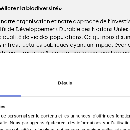
liorer la biodiversité»
 notre organisation et notre approche de l’investis
ctifs de Développement Durable des Nations Unies
a qualité de vie des populations. Ce qui nous disti
s infrastructures publiques ayant un impact écono
if en Europe, en Afrique et sur le continent améri
 région a ses propres priorités sociales et envi
répond à un objectif différent, qu’il s’agisse de l
ité des transports en commun ou de l’accès à une én
Détails
d’entre eux nécessite une approche individuelle l
ies
nt à transformer notre mission en objectifs réalisa
e personnaliser le contenu et les annonces, d'offrir des fonctio
nitiatives et de mesurer l’impact de notre entrepri
rafic. Nous partageons également des informations sur l'utilisati
rmettent de rester centré sur notre stratégie en m
, de publicité et d'analyse, qui peuvent combiner celles-ci avec