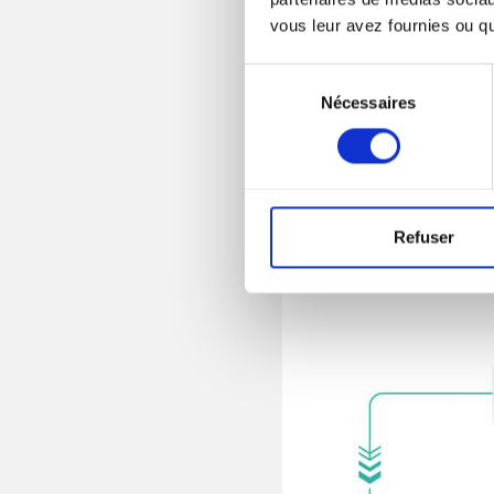
développement durabl
vous leur avez fournies ou qu'
Sélection
Nécessaires
du
consentement
Le
Comité de Missio
discuter des réalisat
Refuser
conformes aux objecti