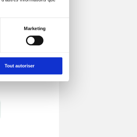
esser.
Marketing
 pour examiner et
es initiatives
Tout autoriser