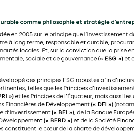
rable comme philosophie et stratégie d’entrep
ndée en 2005 sur le principe que l’investissement d
être à long terme, responsable et durable, procura
tés locales. Et, sur la conviction que la prise e
ementale, sociale et de gouvernance
(« ESG »)
et d
éveloppé des principes ESG robustes afin d’inclur
inentes, telles que les Principes d’investissemen
PRI »)
et les Principes de l’Équateur, mais aussi les
ions Financières de Développement
(« DFI »)
(notam
e d’Investissement
(« BEI »)
, de la Banque Europé
e Développement
(« BERD »)
et de la Société Financ
pes constituent le cœur de la charte de développe