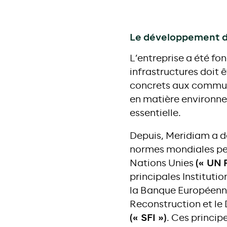
Le développement du
L’entreprise a été fo
infrastructures doit 
concrets aux communau
en matière environn
essentielle.
Depuis, Meridiam a d
normes mondiales pert
Nations Unies
(« UN 
principales Institut
la Banque Européenn
Reconstruction et l
(« SFI »)
. Ces princi