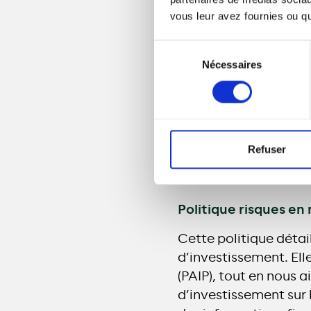
processus d’investis
vous leur avez fournies ou qu'
Protéger l’envi
Sélection
Respecter les dr
Nécessaires
du
Répondre aux at
consentement
Valoriser le cap
Appliquer les rè
Refuser
Politique risques en
Cette politique détai
d’investissement. Ell
(PAIP), tout en nous 
d’investissement sur 