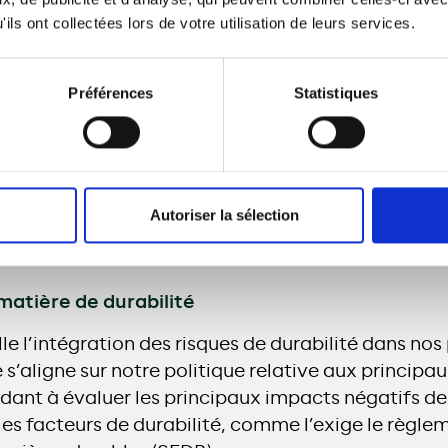
sement. Elle nous engage à:
ils ont collectées lors de votre utilisation de leurs services.
ronnement
oits fondamentaux et développer le capital huma
Préférences
Statistiques
tentes de la communauté
ital humain de Meridiam
gles de bonne gouvernance
Autoriser la sélection
Télécharger la charte
 matière de durabilité
lle l’intégration des risques de durabilité dans no
e s’aligne sur notre politique relative aux princip
aidant à évaluer les principaux impacts négatifs de
les facteurs de durabilité, comme l’exige le règlem