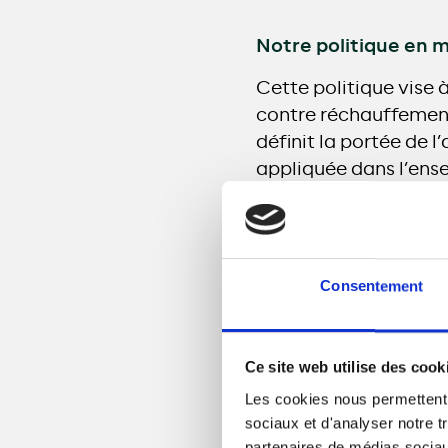
Notre politique en m
Cette politique vise à
contre réchauffement 
définit la portée de 
appliquée dans l’ense
que l’atténuation des 
active.
Consentement
Ce site web utilise des cook
Charte du développ
Les cookies nous permettent d
sociaux et d'analyser notre t
Cette charte expliqu
partenaires de médias sociaux