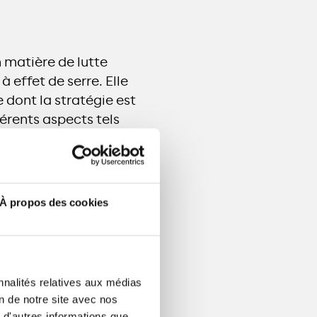
n matière de lutte
 effet de serre. Elle
 dont la stratégie est
érents aspects tels
nternes et la gestion
À propos des cookies
nnalités relatives aux médias
on de notre site avec nos
ganisation et à nos
 d'autres informations que