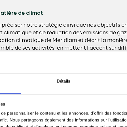
atière de climat
 préciser notre stratégie ainsi que nos objectifs e
climatique et de réduction des émissions de gaz à
l’action climatique de Meridiam et décrit la manière
mble de ses activités, en mettant l’accent sur diff
risques, l’affectation des capitaux, les activités i
Détails
Télécharger le document
ies
ement durable
e personnaliser le contenu et les annonces, d'offrir des fonctio
rafic. Nous partageons également des informations sur l'utilisati
e comment nous appliquons nos valeurs à notre or
, de publicité et d'analyse, qui peuvent combiner celles-ci avec