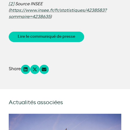
[2]
Source INSEE
(
https://www.insee.fr/fr/statistiques/4238583?
sommaire=4238635
)
Lire le communiqué de presse
Share
Actualités associées