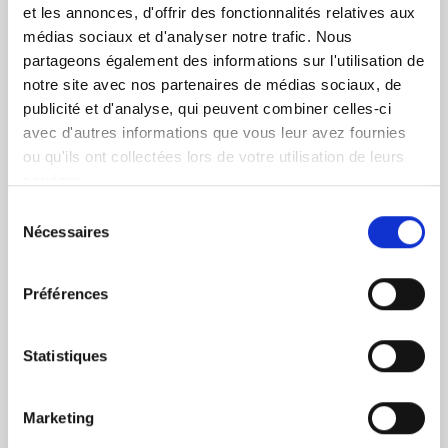
et les annonces, d'offrir des fonctionnalités relatives aux
merci pour leur confiance. »
Juliette Vogler,
médias sociaux et d'analyser notre trafic. Nous
Directrice Générale d’Okamac
.
partageons également des informations sur l'utilisation de
notre site avec nos partenaires de médias sociaux, de
L’activité d’Okamac contribue aux Objectifs de
publicité et d'analyse, qui peuvent combiner celles-ci
Développement Durable des Nations Unies et
avec d'autres informations que vous leur avez fournies
principalement à l’objectif n° 12 – Assurer des modes
ou qu'ils ont collectées lors de votre utilisation de leurs
de consommation et de production durables –
services.
notamment en :
Sélection
Nécessaires
Evitant de consommer des ressources naturelles
du
précieuses (métaux, eau…) nécessaires à la
consentement
fabrication d’ordinateurs neufs ;
Préférences
Réduisant la production de déchets électriques
et électroniques, à la fois directement en
donnant une deuxième vie à des ordinateurs
Statistiques
usagés, et indirectement en allongeant la durée
de vie des ordinateurs ;
Encourageant les consommateurs, les
Marketing
entreprises et les institutions publiques à