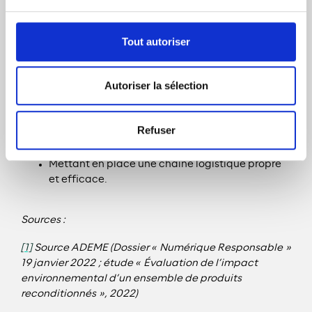
adopter des pratiques durables.
Okamac apporte également une contribution
Tout autoriser
concrète aux ODD 8 et 13, en :
Limitant les émissions de gaz à effet de serre
Autoriser la sélection
relatives à la fabrication d’ordinateurs neufs ;
Proposant des ordinateurs à un prix accessible
au plus grand nombre ;
Refuser
Intégrant dans ses équipes des talents issus de
filières d’insertion ;
Mettant en place une chaîne logistique propre
et efficace.
Sources :
[1]
Source ADEME (Dossier « Numérique Responsable »
19 janvier 2022 ; étude « Évaluation de l’impact
environnemental d’un ensemble de produits
reconditionnés », 2022)